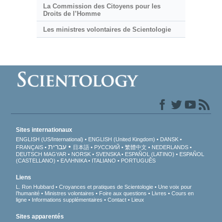
La Commission des Citoyens pour les
Droits de l’Homme
Les ministres volontaires de Scientologie
Sites internationaux
ENGLISH (US/International)
ENGLISH (United Kingdom)
DANSK
עברית
FRANÇAIS
日本語
РУССКИЙ
繁體中文
NEDERLANDS
DEUTSCH
MAGYAR
NORSK
SVENSKA
ESPAÑOL (LATINO)
ESPAÑOL
(CASTELLANO)
ΕΛΛΗΝΙΚA
ITALIANO
PORTUGUÊS
Liens
L. Ron Hubbard
Croyances et pratiques de Scientologie
Une voix pour
l’humanité
Ministres volontaires
Foire aux questions
Livres
Cours en
ligne
Informations supplémentaires
Contact
Lieux
Sites apparentés