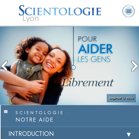
Lyon
Qu’est-ce que la
Ministres
Foire aux
L. Ron Hubbard
Livres
Scientologie ?
volontaires
questions
Regarder la vidéo
SCIENTOLOGIE :
NOTRE AIDE
INTRODUCTION