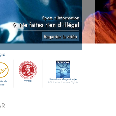
Spots d’information
9. Ne faites rien d’illégal
Regarder la vidéo
gie
Freedom Magazine
▶
its de
CCDH
A Voice for Human Rights
mme
AR