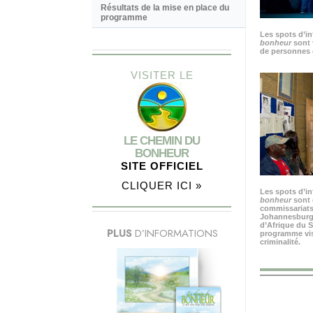
Résultats de la mise en place du
programme
Les spots d’i
bonheur
sont 
de personnes 
VISITER LE
LE CHEMIN DU
BONHEUR
SITE OFFICIEL
CLIQUER ICI »
Les spots d’i
bonheur
sont 
commissariats
Johannesburg, 
d’Afrique du S
PLUS
D’INFORMATIONS
programme visa
criminalité.