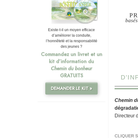
PR
basés
Existe-t-il un moyen efficace
d’améliorer la conduite,
l’honnêteté et la responsabilité
des jeunes ?
Commandez un livret et un
kit d’information du
Chemin du bonheur
GRATUITS
D’I
DEMANDER LE KIT »
Chemin d
dégradati
Directeur 
CLIQUER S