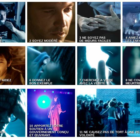
N
3 NE SOYEZ PAS
4 AIMEZ 
ME
2 SOYEZ MODÉRÉ
DE MŒURS FACILES
LES ENF
 AIDEZ
6 DONNEZ LE
7 CHERCHEZ A VIVRE
8 NE CO
BON EXEMPLE
AVEC LA VÉRITÉ
MEURTR
10 APPORTEZ VOTRE
SOUTIEN À UN
IEN
GOUVERNEMENT CONÇU
11 NE CAUSEZ PAS DE TORT À UNE 
ET ŒUVRANT...
VOLONTÉ