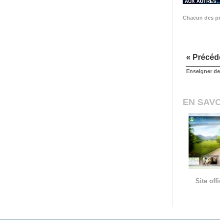
AUX AUTRES
Chacun des pr
« Précéd
Enseigner des
EN SAVO
Site of