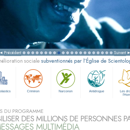
Précédent
Suivant
élioration sociale
subventionnés par l’Église de Scientolo
olastics
Criminon
Narconon
Antidrogue
Les dro
l’Ho
S DU PROGRAMME
BILISER DES MILLIONS DE PERSONNES P
ESSAGES MULTIMÉDIA