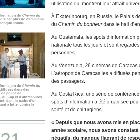
utilisation qui montrent leur attrait univer
nformation du
Chemin du
À Ekaterinbourg, en Russie, le Palais de 
vus par plus de 20 millions
chaque année.
du
Chemin du bonheur
dans le hall d’en
Au Guatemala, les spots d’information p
nationale tous les jours et sont regardé
personnes.
Au Venezuela, 28 cinémas de Caracas on
L’aéroport de Caracas les a diffusés pen
des passagers.
nformation du
Chemin du
diffusés dans des
 de police de
Au Costa Rica, une série de conférenc
du Cap et d’autres villes
ud, dans le cadre d’un
spots d’information a été organisée pou
nt à lutter contre la
santé et de chirurgiens.
« Depuis que nous avons mis en plac
année scolaire, nous avons constat
21
négatifs, du manque flagrant de respe