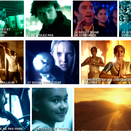
DEZ ET
OTRE
14 SOYEZ DIGNE
15 AC
ENT
13 NE VOLEZ PAS
DE CONFIANCE
VOS O
18 RESPECTEZ LES CROYANCE
AVAILLEUR
17 SOYEZ COMPÉTENT
D’AUTRUI
E NE PAS FAIRE
20 ESSAYEZ DE TRAITER