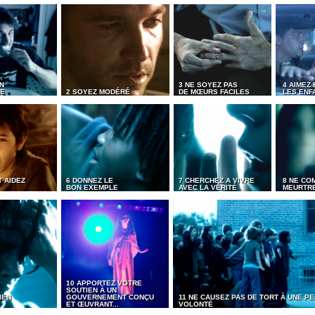
N
3 NE SOYEZ PAS
4 AIMEZ 
ME
2 SOYEZ MODÉRÉ
DE MŒURS FACILES
LES ENF
 AIDEZ
6 DONNEZ LE
7 CHERCHEZ A VIVRE
8 NE CO
BON EXEMPLE
AVEC LA VÉRITÉ
MEURTR
10 APPORTEZ VOTRE
SOUTIEN À UN
IEN
GOUVERNEMENT CONÇU
11 NE CAUSEZ PAS DE TORT À UNE 
ET ŒUVRANT...
VOLONTÉ