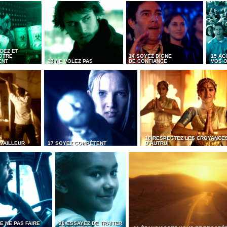
DEZ ET
OTRE
14 SOYEZ DIGNE
15 AC
ENT
13 NE VOLEZ PAS
DE CONFIANCE
VOS O
18 RESPECTEZ LES CROYANCE
AVAILLEUR
17 SOYEZ COMPÉTENT
D’AUTRUI
E NE PAS FAIRE
20 ESSAYEZ DE TRAITER