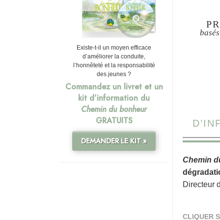
PR
basés
Existe-t-il un moyen efficace
d’améliorer la conduite,
l’honnêteté et la responsabilité
des jeunes ?
Commandez un livret et un
kit d’information du
Chemin du bonheur
GRATUITS
D’I
DEMANDER LE KIT »
Chemin d
dégradati
Directeur 
CLIQUER S