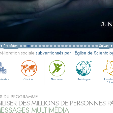
3. N
Précédent
Suivant
élioration sociale
subventionnés par l’Église de Scientolo
olastics
Criminon
Narconon
Antidrogue
Les dro
l’Ho
S DU PROGRAMME
BILISER DES MILLIONS DE PERSONNES P
ESSAGES MULTIMÉDIA