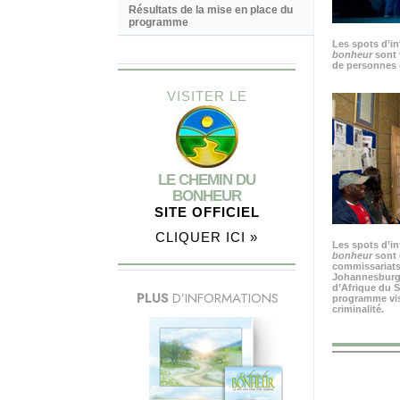
Résultats de la mise en place du
programme
Les spots d’i
bonheur
sont 
de personnes 
VISITER LE
LE CHEMIN DU
BONHEUR
SITE OFFICIEL
CLIQUER ICI »
Les spots d’i
bonheur
sont 
commissariats
Johannesburg, 
d’Afrique du S
PLUS
D’INFORMATIONS
programme visa
criminalité.