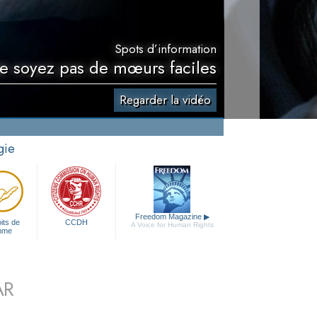
Spots d’information
e soyez pas de mœurs faciles
Regarder la vidéo
gie
Freedom Magazine
▶
its de
CCDH
A Voice for Human Rights
mme
AR