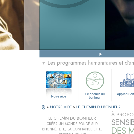
Les programmes humanitaires et d’am
▼
Le chemin du
Applied Sch
Notre aide
bonheur
»
NOTRE AIDE
»
LE CHEMIN DU BONHEUR
À PROPO
LE CHEMIN DU BONHEUR
SENSI
CRÉER UN MONDE FONDÉ SUR
DES M
L’HONNÊTETÉ, LA CONFIANCE ET LE