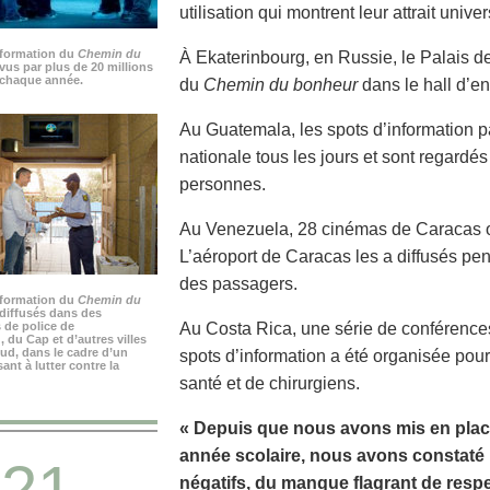
utilisation qui montrent leur attrait univer
nformation du
Chemin du
À Ekaterinbourg, en Russie, le Palais de 
vus par plus de 20 millions
chaque année.
du
Chemin du bonheur
dans le hall d’en
Au Guatemala, les spots d’information p
nationale tous les jours et sont regardé
personnes.
Au Venezuela, 28 cinémas de Caracas on
L’aéroport de Caracas les a diffusés pen
des passagers.
nformation du
Chemin du
diffusés dans des
 de police de
Au Costa Rica, une série de conférenc
du Cap et d’autres villes
ud, dans le cadre d’un
spots d’information a été organisée pou
nt à lutter contre la
santé et de chirurgiens.
« Depuis que nous avons mis en plac
année scolaire, nous avons constat
21
négatifs, du manque flagrant de respe