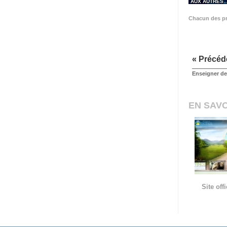
AUX AUTRES
Chacun des pr
« Précéd
Enseigner des
EN SAVO
Site of