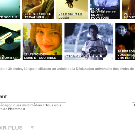
25 DE LA
NOURRITURE ET
23 LES DROITS DU
24 LE DROIT DE
26 LE 
UN ABRI
TÉ SOCIALE
TRAVAILLEUR
JOUER
L’ÉDUC
POUR TOUS
30 PERSON
28 UN MONDE
VOUS ENL
29 LA RESPONSABILITÉ
LIBRE ET ÉQUITABLE
S D’AUTEUR
VOS DROIT
ps « 30 droits, 30 spots »illustre un article de la Déclaration universelle des droits 
ent
édagogiques multimédias « Tous unis
its de l’Homme »
IR PLUS