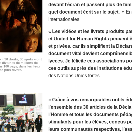
devant l’écran et passent plus de te
quel document écrit sur le sujet.
» Ens
internationales
« Les vidéos et les livrets produits p
et United for Human Rights peuvent êt
et privées, car ils simplifient la Décla
document vital devient compréhensibl
o « 30 droits, 30 spots » ont
lycées. Je félicite ces associations pou
s dizaines de millions de
s 100 pays, dans les lieux
ces outils auprès des institutions édu
es plus divers.
des Nations Unies fortes
« Grâce à vos remarquables outils édu
l’ensemble des 30 articles de la Décla
l’Homme et tous les documents pédag
stimulants pour les élèves, conçus p
leurs communautés respectives, l’as