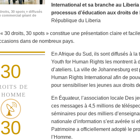
International et sa branche au Liberi
droits, 30 spots » diffusés
processus d’éducation aux droits de 
e commercial géant de
République du Liberia
 30 droits, 30 spots » constitue une présentation claire et facile
occasions dans de nombreux pays.
En Afrique du Sud, ils sont diffusés à la
Youth for Human Rights les montrent à de
30
d’ateliers. La ville de Johannesburg est 
Human Rights International afin de pouvo
pour sensibiliser les jeunes aux droits 
ROITS DE
’HOMME
En Équateur, l’association locale Des je
ces messages à 4,5 millions de téléspec
séminaires pour des milliers d’enseigna
30
nationale d’information s’est avérée si e
Patrimoine a officiellement adopté le p
l’Homme.