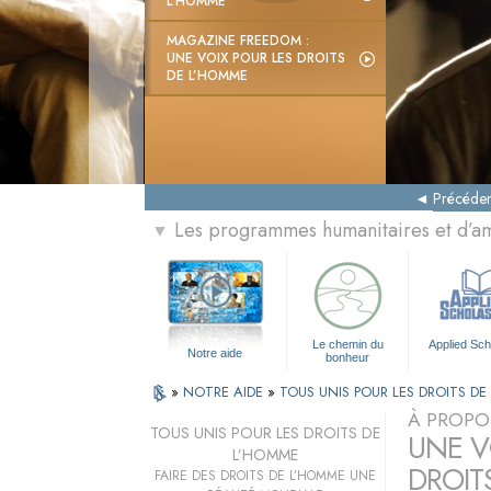
L’HOMME
MAGAZINE FREEDOM :
UNE VOIX POUR LES DROITS
DE L’HOMME
Précéden
Les programmes humanitaires et d’am
▼
Le chemin du
Applied Sch
Notre aide
bonheur
»
NOTRE AIDE
»
TOUS UNIS POUR LES DROITS D
À PROPO
TOUS UNIS POUR LES DROITS DE
UNE VO
L’HOMME
DROIT
FAIRE DES DROITS DE L’HOMME UNE