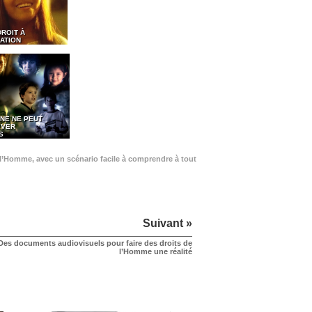
DROIT À
ATION
NE NE PEUT
EVER
S
de l’Homme, avec un scénario facile à comprendre à tout
Suivant »
Des documents audiovisuels pour faire des droits de
l’Homme une réalité