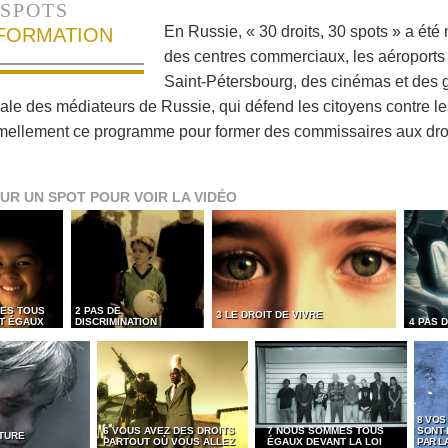
SPOTS
En Russie, « 30 droits, 30 spots » a été
NFORMATION
des centres commerciaux, les aéroports 
Saint-Pétersbourg, des cinémas et des g
nale des médiateurs de Russie, qui défend les citoyens contre le
mellement ce programme pour former des commissaires aux dro
UR UN SPOT POUR VOIR LA VIDÉO
ES TOUS
2 PAS DE
3 LE DROIT DE VIVRE
ET ÉGAUX
DISCRIMINATION
4 PAS 
8 VOS
6 VOUS AVEZ DES DROITS
7 NOUS SOMMES TOUS
SONT
RTURE
PARTOUT OÙ VOUS ALLEZ
ÉGAUX DEVANT LA LOI
PAR LA