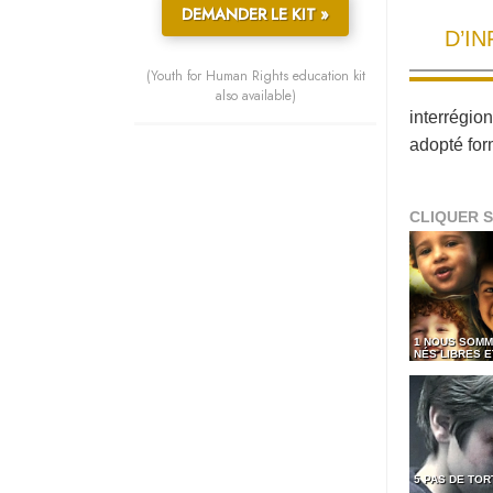
DEMANDER LE KIT »
D’I
(Youth for Human Rights education kit
also available)
interrégio
adopté for
CLIQUER S
1 NOUS SOMM
NÉS LIBRES 
5 PAS DE TO