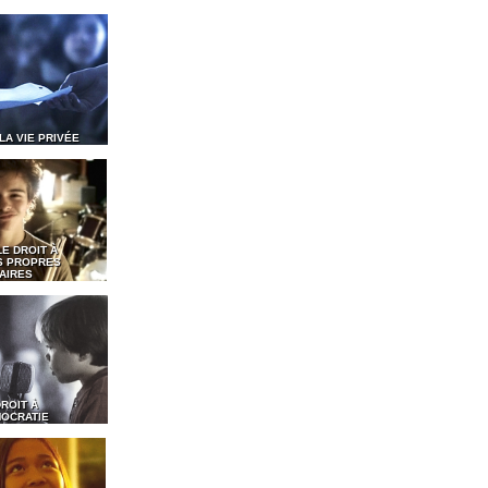
 LA VIE PRIVÉE
LE DROIT À
S PROPRES
AIRES
DROIT À
MOCRATIE