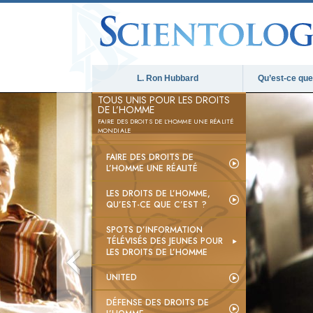
L. Ron Hubbard
Qu’est-ce que 
TOUS UNIS POUR LES DROITS
DE L’HOMME
FAIRE DES DROITS DE L’HOMME UNE RÉALITÉ
MONDIALE
FAIRE DES DROITS DE
L’HOMME UNE RÉALITÉ
LES DROITS DE L’HOMME,
QU’EST-CE QUE C’EST ?
SPOTS D’INFORMATION
TÉLÉVISÉS DES JEUNES POUR
LES DROITS DE L’HOMME
UNITED
DÉFENSE DES DROITS DE