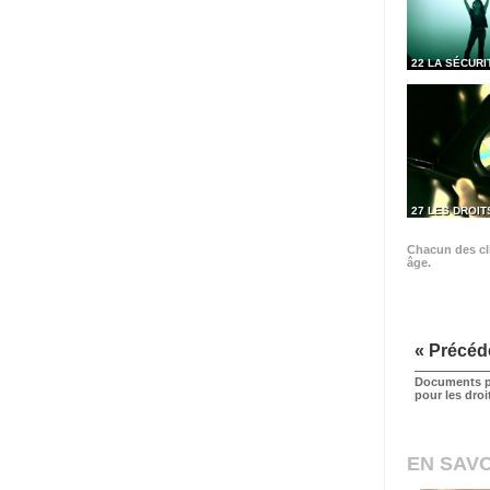
22 LA SÉCURI
27 LES DROIT
Chacun des cli
âge.
« Précéd
Documents p
pour les dro
EN SAVO