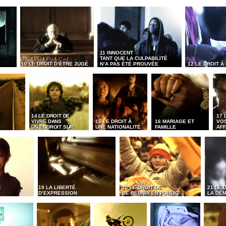
11 INNOCENT
TANT QUE LA CULPABILITÉ
10 LE DROIT D’ÊTRE JUGÉ
N’A PAS ÉTÉ PROUVÉE
12 LE DROIT À
14 LE DROIT DE
17 
VIVRE DANS
15 LE DROIT À
16 MARIAGE ET
VO
UN ENDROIT SÛR
UNE NATIONALITÉ
FAMILLE
AFF
É
19 LA LIBERTÉ
20 LE DROIT DE
21 LE 
D’EXPRESSION
SE RÉUNIR EN PUBLIC
LA DÉ