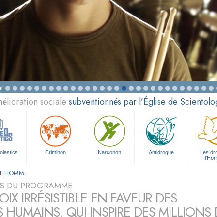
t
élioration sociale
subventionnés par l’Église de Scientolo
olastics
Criminon
Narconon
Antidrogue
Les dro
l’Ho
E L’HOMME
S DU PROGRAMME
IX IRRÉSISTIBLE EN FAVEUR DES
S HUMAINS, QUI INSPIRE DES MILLION