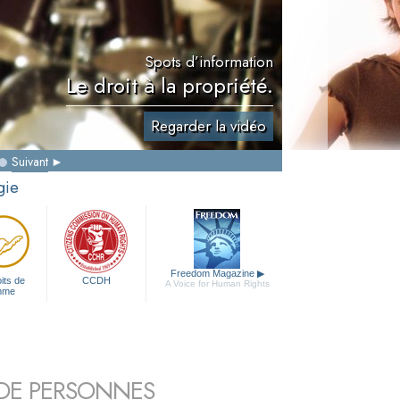
Spots d’information
Le droit à la propriété.
Regarder la vidéo
Suivant
gie
Freedom Magazine
▶
its de
CCDH
A Voice for Human Rights
mme
S DE PERSONNES