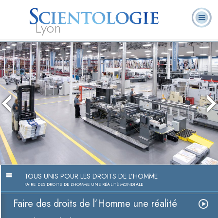
Lyon
Qu’est-ce que la
Ministres
Foire aux
L. Ron Hubbard
Livres
Scientologie ?
volontaires
questions
Faire des droits de l’Hom
Regarder l
TOUS UNIS POUR LES DROITS DE L’HOMME
FAIRE DES DROITS DE L’HOMME UNE RÉALITÉ MONDIALE
Faire des droits de l’Homme une réalité