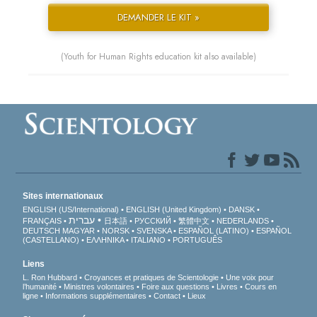
DEMANDER LE KIT »
(Youth for Human Rights education kit also available)
Sites internationaux
ENGLISH (US/International)
ENGLISH (United Kingdom)
DANSK
עברית
FRANÇAIS
日本語
РУССКИЙ
繁體中文
NEDERLANDS
DEUTSCH
MAGYAR
NORSK
SVENSKA
ESPAÑOL (LATINO)
ESPAÑOL
(CASTELLANO)
ΕΛΛΗΝΙΚA
ITALIANO
PORTUGUÊS
Liens
L. Ron Hubbard
Croyances et pratiques de Scientologie
Une voix pour
l’humanité
Ministres volontaires
Foire aux questions
Livres
Cours en
ligne
Informations supplémentaires
Contact
Lieux