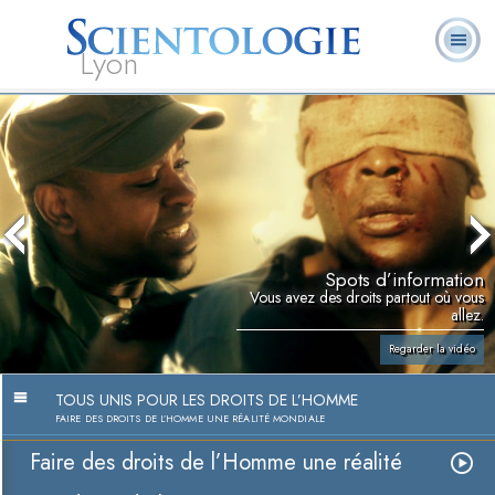
Lyon
Qu’est-ce que la
Ministres
Foire aux
L. Ron Hubbard
Livres
Scientologie ?
volontaires
questions
Spots d’information
Vous avez des droits partout où vous
allez.
Regarder la vidéo
TOUS UNIS POUR LES DROITS DE L’HOMME
FAIRE DES DROITS DE L’HOMME UNE RÉALITÉ MONDIALE
Faire des droits de l’Homme une réalité