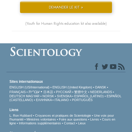
DEMANDER LE KIT »
(Youth for Human Rights education kit also available)
Sites internationaux
ENGLISH (US/International)
ENGLISH (United Kingdom)
DANSK
עברית
FRANÇAIS
日本語
РУССКИЙ
繁體中文
NEDERLANDS
DEUTSCH
MAGYAR
NORSK
SVENSKA
ESPAÑOL (LATINO)
ESPAÑOL
(CASTELLANO)
ΕΛΛΗΝΙΚA
ITALIANO
PORTUGUÊS
Liens
L. Ron Hubbard
Croyances et pratiques de Scientologie
Une voix pour
l’humanité
Ministres volontaires
Foire aux questions
Livres
Cours en
ligne
Informations supplémentaires
Contact
Lieux