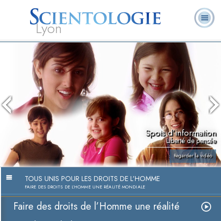
Lyon
Qu’est-ce que la
Ministres
Foire aux
L. Ron Hubbard
Livres
Scientologie ?
volontaires
questions
Spots d’information
Liberté de pensée
Regarder la vidéo
TOUS UNIS POUR LES DROITS DE L’HOMME
FAIRE DES DROITS DE L’HOMME UNE RÉALITÉ MONDIALE
Faire des droits de l’Homme une réalité