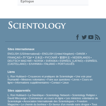
Épilogue
Sites internationaux
ENGLISH (US/International)
ENGLISH (United Kingdom)
DANSK
עברית
FRANÇAIS
日本語
РУССКИЙ
繁體中文
NEDERLANDS
DEUTSCH
MAGYAR
NORSK
SVENSKA
ESPAÑOL (LATINO)
ESPAÑOL
(CASTELLANO)
ΕΛΛΗΝΙΚA
ITALIANO
PORTUGUÊS
Liens
L. Ron Hubbard
Croyances et pratiques de Scientologie
Une voix pour
l’humanité
Ministres volontaires
Foire aux questions
Livres
Cours en
ligne
Informations supplémentaires
Contact
Lieux
Sites apparentés
L. Ron Hubbard
La Dianétique
Scientology Network
Scientology Religion
David Miscavige
Commencer un cours en ligne
Les ministres volontaires de
Scientologie
Association Internationale des Scientologues
Freedom
Magazine
Le chemin du bonheur
En faveur d’un monde sans drogue
Tous