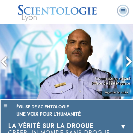
Lyon
Qu’est-ce que la
Ministres
Foire aux
L. Ron Hubbard
Livres
Scientologie ?
volontaires
questions
Commissaire adjoint
Police de l’île Maurice
Regarder la vidéo
ÉGLISE DE SCIENTOLOGIE
UNE VOIX POUR L’HUMANITÉ
LA VÉRITÉ SUR LA DROGUE
CRÉER UN MONDE SANS DROGUE