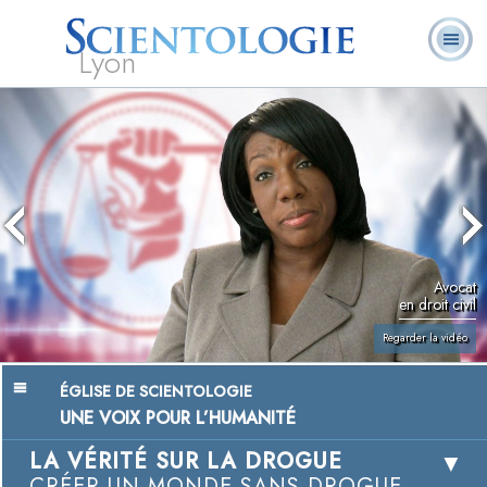
Lyon
Qu’est-ce que la
Ministres
Foire aux
L. Ron Hubbard
Livres
Scientologie ?
volontaires
questions
Avocat
en droit civil
Regarder la vidéo
ÉGLISE DE SCIENTOLOGIE
UNE VOIX POUR L’HUMANITÉ
LA VÉRITÉ SUR LA DROGUE
CRÉER UN MONDE SANS DROGUE