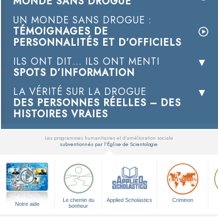
MONDE SANS DROGUE
UN MONDE SANS DROGUE :
TÉMOIGNAGES DE
PERSONNALITÉS ET D’OFFICIELS
ILS ONT DIT… ILS ONT MENTI
SPOTS D’INFORMATION
LA VÉRITÉ SUR LA DROGUE
DES PERSONNES RÉELLES – DES
HISTOIRES VRAIES
Les programmes humanitaires et d’amélioration sociale
subventionnés par l’Église de Scientologie
▼
Le chemin du
Applied Scholastics
Criminon
Notre aide
bonheur