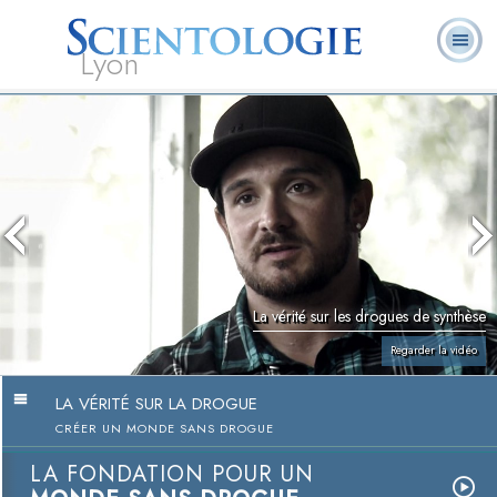
Lyon
Qu’est-ce que la
Ministres
Foire aux
L. Ron Hubbard
Livres
Scientologie ?
volontaires
questions
La vérité sur les drogues de synthèse
Regarder la vidéo
LA VÉRITÉ SUR LA DROGUE
CRÉER UN MONDE SANS DROGUE
LA FONDATION POUR UN