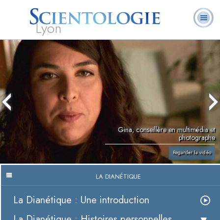
Lyon
Qu’est-ce que la
Ministres
Foire aux
L. Ron Hubbard
Livres
Scientologie ?
volontaires
questions
Gina, conseillère en multimédia et
photographe
Regarder la vidéo
LA DIANÉTIQUE
La Dianétique : Une introduction
La Dianétique : Histoires personnelles