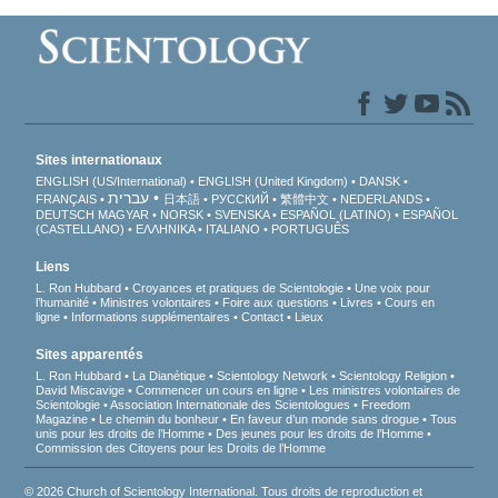
Sites internationaux
ENGLISH (US/International)
ENGLISH (United Kingdom)
DANSK
עברית
FRANÇAIS
日本語
РУССКИЙ
繁體中文
NEDERLANDS
DEUTSCH
MAGYAR
NORSK
SVENSKA
ESPAÑOL (LATINO)
ESPAÑOL
(CASTELLANO)
ΕΛΛΗΝΙΚA
ITALIANO
PORTUGUÊS
Liens
L. Ron Hubbard
Croyances et pratiques de Scientologie
Une voix pour
l’humanité
Ministres volontaires
Foire aux questions
Livres
Cours en
ligne
Informations supplémentaires
Contact
Lieux
Sites apparentés
L. Ron Hubbard
La Dianétique
Scientology Network
Scientology Religion
David Miscavige
Commencer un cours en ligne
Les ministres volontaires de
Scientologie
Association Internationale des Scientologues
Freedom
Magazine
Le chemin du bonheur
En faveur d’un monde sans drogue
Tous
unis pour les droits de l’Homme
Des jeunes pour les droits de l’Homme
Commission des Citoyens pour les Droits de l’Homme
© 2026 Church of Scientology International. Tous droits de reproduction et