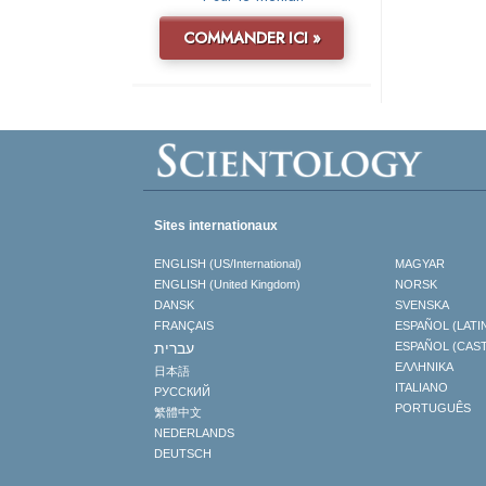
COMMANDER ICI »
Sites internationaux
ENGLISH (US/International)
MAGYAR
ENGLISH (United Kingdom)
NORSK
DANSK
SVENSKA
FRANÇAIS
ESPAÑOL (LATI
עברית
ESPAÑOL (CAS
ΕΛΛΗΝΙΚA
日本語
ITALIANO
РУССКИЙ
PORTUGUÊS
繁體中文
NEDERLANDS
DEUTSCH