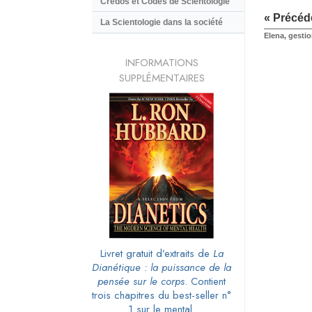
Credos et Codes de Scientologie
« Précéd
La Scientologie dans la société
Elena, gesti
INFORMATIONS
SUPPLÉMENTAIRES
Livret gratuit d’extraits de
La
Dianétique : la puissance de la
pensée sur le corps
. Contient
trois chapitres du best-seller n°
1 sur le mental.