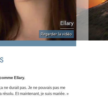
Ellary
Regarder la vidéo
S
 comme Ellary.
n, ça ne durait pas. Je ne pouvais pas me
a résolu. Et maintenant, je suis mariée. »