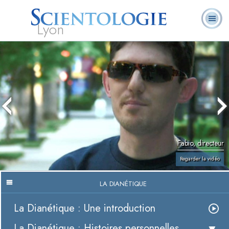
Lyon
Qu’est-ce que la
Ministres
Foire aux
L. Ron Hubbard
Livres
Scientologie ?
volontaires
questions
Fabio, directeur
Regarder la vidéo
LA DIANÉTIQUE
La Dianétique : Une introduction
La Dianétique : Histoires personnelles