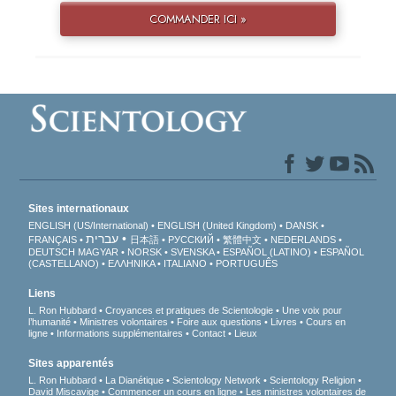
COMMANDER ICI »
Sites internationaux
ENGLISH (US/International)
ENGLISH (United Kingdom)
DANSK
עברית
FRANÇAIS
日本語
РУССКИЙ
繁體中文
NEDERLANDS
DEUTSCH
MAGYAR
NORSK
SVENSKA
ESPAÑOL (LATINO)
ESPAÑOL
(CASTELLANO)
ΕΛΛΗΝΙΚA
ITALIANO
PORTUGUÊS
Liens
L. Ron Hubbard
Croyances et pratiques de Scientologie
Une voix pour
l’humanité
Ministres volontaires
Foire aux questions
Livres
Cours en
ligne
Informations supplémentaires
Contact
Lieux
Sites apparentés
L. Ron Hubbard
La Dianétique
Scientology Network
Scientology Religion
David Miscavige
Commencer un cours en ligne
Les ministres volontaires de