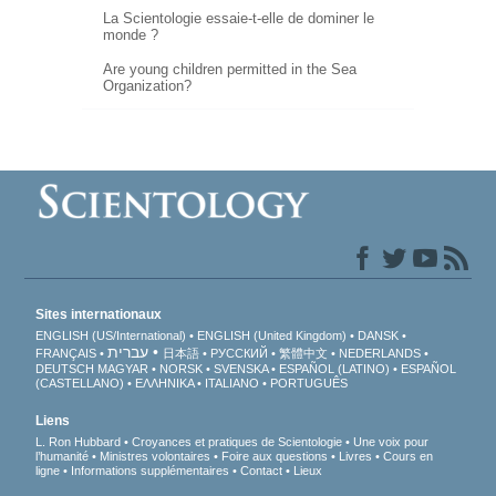
La Scientologie essaie-t-elle de dominer le
monde ?
Are young children permitted in the Sea
Organization?
Sites internationaux
ENGLISH (US/International)
ENGLISH (United Kingdom)
DANSK
עברית
FRANÇAIS
日本語
РУССКИЙ
繁體中文
NEDERLANDS
DEUTSCH
MAGYAR
NORSK
SVENSKA
ESPAÑOL (LATINO)
ESPAÑOL
(CASTELLANO)
ΕΛΛΗΝΙΚA
ITALIANO
PORTUGUÊS
Liens
L. Ron Hubbard
Croyances et pratiques de Scientologie
Une voix pour
l’humanité
Ministres volontaires
Foire aux questions
Livres
Cours en
ligne
Informations supplémentaires
Contact
Lieux