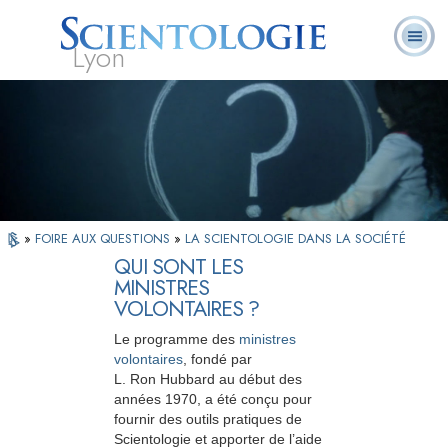
Lyon
Qu’est-ce que la
Ministres
Foire aux
L. Ron Hubbard
Livres
Scientologie ?
volontaires
questions
»
FOIRE AUX QUESTIONS
»
LA SCIENTOLOGIE DANS LA SOCIÉTÉ
QUI SONT LES
MINISTRES
VOLONTAIRES ?
Le programme des
ministres
volontaires
, fondé par
L. Ron Hubbard au début des
années 1970, a été conçu pour
fournir des outils pratiques de
Scientologie et apporter de l’aide