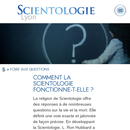
Lyon
Qu’est-ce que la
Ministres
Foire aux
L. Ron Hubbard
Livres
Scientologie ?
volontaires
questions
»
FOIRE AUX QUESTIONS
COMMENT LA
SCIENTOLOGIE
FONCTIONNE-T-ELLE ?
La religion de Scientologie offre
des réponses à de nombreuses
questions sur la vie et la mort. Elle
définit une voie exacte et jalonnée
de façon précise. En développant
la Scientologie, L. Ron Hubbard a