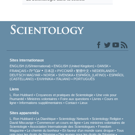
Sites internationaux
ENGLISH (US/International)
ENGLISH (United Kingdom)
DANSK
עברית
FRANÇAIS
日本語
РУССКИЙ
繁體中文
NEDERLANDS
DEUTSCH
MAGYAR
NORSK
SVENSKA
ESPAÑOL (LATINO)
ESPAÑOL
(CASTELLANO)
ΕΛΛΗΝΙΚA
ITALIANO
PORTUGUÊS
Liens
L. Ron Hubbard
Croyances et pratiques de Scientologie
Une voix pour
l’humanité
Ministres volontaires
Foire aux questions
Livres
Cours en
ligne
Informations supplémentaires
Contact
Lieux
Sites apparentés
L. Ron Hubbard
La Dianétique
Scientology Network
Scientology Religion
David Miscavige
Commencer un cours en ligne
Les ministres volontaires de
Scientologie
Association Internationale des Scientologues
Freedom
Magazine
Le chemin du bonheur
En faveur d’un monde sans drogue
Tous
unis pour les droits de l’Homme
Des jeunes pour les droits de l’Homme