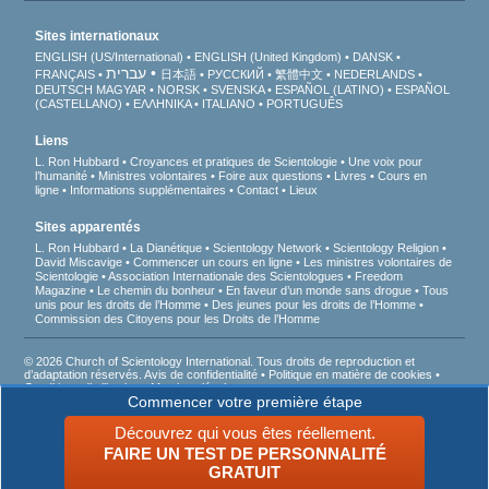
Sites internationaux
ENGLISH (US/International)
ENGLISH (United Kingdom)
DANSK
עברית
FRANÇAIS
日本語
РУССКИЙ
繁體中文
NEDERLANDS
DEUTSCH
MAGYAR
NORSK
SVENSKA
ESPAÑOL (LATINO)
ESPAÑOL
(CASTELLANO)
ΕΛΛΗΝΙΚA
ITALIANO
PORTUGUÊS
Liens
L. Ron Hubbard
Croyances et pratiques de Scientologie
Une voix pour
l’humanité
Ministres volontaires
Foire aux questions
Livres
Cours en
ligne
Informations supplémentaires
Contact
Lieux
Sites apparentés
L. Ron Hubbard
La Dianétique
Scientology Network
Scientology Religion
David Miscavige
Commencer un cours en ligne
Les ministres volontaires de
Scientologie
Association Internationale des Scientologues
Freedom
Magazine
Le chemin du bonheur
En faveur d’un monde sans drogue
Tous
unis pour les droits de l’Homme
Des jeunes pour les droits de l’Homme
Commission des Citoyens pour les Droits de l’Homme
© 2026 Church of Scientology International. Tous droits de reproduction et
d’adaptation réservés.
Avis de confidentialité
•
Politique en matière de cookies
•
Conditions d’utilisation
•
Mentions légales
Commencer votre première étape
D’après la loi française Informatique et Liberté du 6 janvier 1978, vous disposez
d’un droit d’accès, de correction, de suppression et d’opposition aux informations
Découvrez qui vous êtes réellement.
vous concernant en nous écrivant. Vous êtes informés que les USA n’offrent pas
FAIRE UN TEST DE PERSONNALITÉ
les mêmes garanties en matière de protection des données à caractère personnel
qu’en France.
GRATUIT