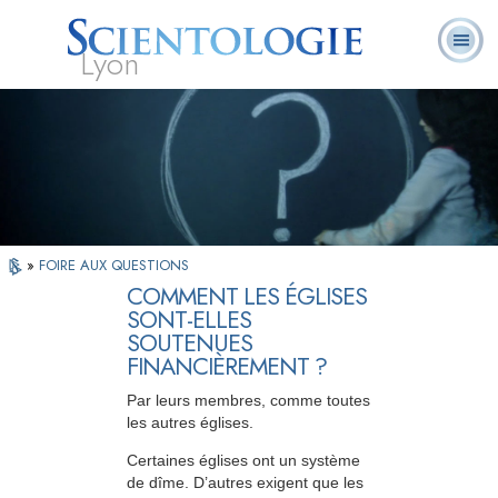
Lyon
Qu’est-ce que la
Ministres
Foire aux
L. Ron Hubbard
Livres
Scientologie ?
volontaires
questions
»
FOIRE AUX QUESTIONS
COMMENT LES ÉGLISES
SONT-ELLES
SOUTENUES
FINANCIÈREMENT ?
Par leurs membres, comme toutes
les autres églises.
Certaines églises ont un système
de dîme. D’autres exigent que les