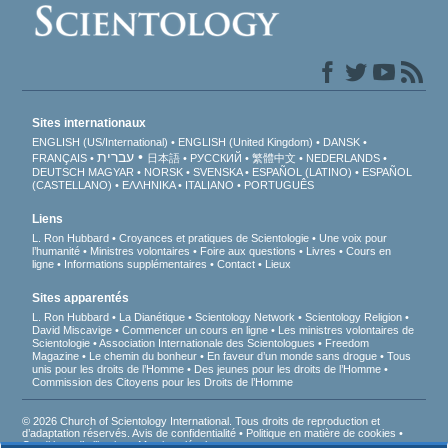
Sites internationaux
ENGLISH (US/International)
ENGLISH (United Kingdom)
DANSK
עברית
FRANÇAIS
日本語
РУССКИЙ
繁體中文
NEDERLANDS
DEUTSCH
MAGYAR
NORSK
SVENSKA
ESPAÑOL (LATINO)
ESPAÑOL
(CASTELLANO)
ΕΛΛΗΝΙΚA
ITALIANO
PORTUGUÊS
Liens
L. Ron Hubbard
Croyances et pratiques de Scientologie
Une voix pour
l’humanité
Ministres volontaires
Foire aux questions
Livres
Cours en
ligne
Informations supplémentaires
Contact
Lieux
Sites apparentés
L. Ron Hubbard
La Dianétique
Scientology Network
Scientology Religion
David Miscavige
Commencer un cours en ligne
Les ministres volontaires de
Scientologie
Association Internationale des Scientologues
Freedom
Magazine
Le chemin du bonheur
En faveur d’un monde sans drogue
Tous
unis pour les droits de l’Homme
Des jeunes pour les droits de l’Homme
Commission des Citoyens pour les Droits de l’Homme
© 2026 Church of Scientology International. Tous droits de reproduction et
d’adaptation réservés.
Avis de confidentialité
•
Politique en matière de cookies
•
Conditions d’utilisation
•
Mentions légales