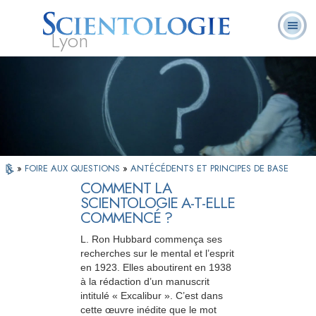
Lyon
Qu’est-ce que la
Ministres
Foire aux
L. Ron Hubbard
Livres
Scientologie ?
volontaires
questions
»
FOIRE AUX QUESTIONS
»
ANTÉCÉDENTS ET PRINCIPES DE BASE
COMMENT LA
SCIENTOLOGIE A-T-ELLE
COMMENCÉ ?
L. Ron Hubbard commença ses
recherches sur le mental et l’esprit
en 1923. Elles aboutirent en 1938
à la rédaction d’un manuscrit
intitulé « Excalibur ». C’est dans
cette œuvre inédite que le mot