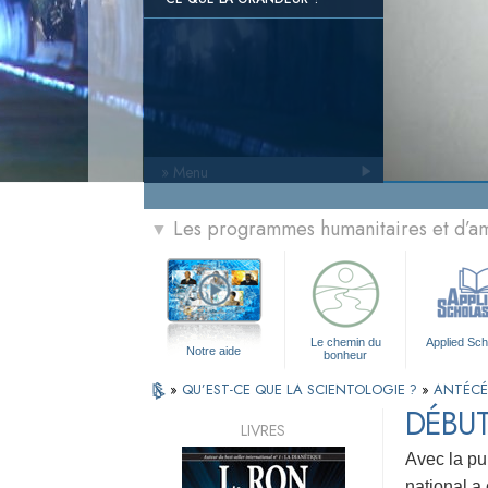
» Menu
Les programmes humanitaires et d’am
▼
Le chemin du
Applied Sch
Notre aide
bonheur
»
QU’EST-CE QUE LA SCIENTOLOGIE ?
»
ANTÉCÉ
DÉBUT
LIVRES
Avec la pu
national a