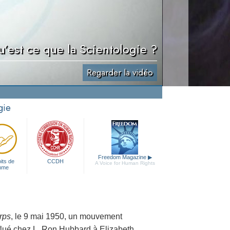
’est ce que la Scientologie ?
Regarder la vidéo
gie
Freedom Magazine
▶
its de
CCDH
A Voice for Human Rights
mme
rps
, le 9 mai 1950, un mouvement
flué chez L. Ron Hubbard à Elizabeth,