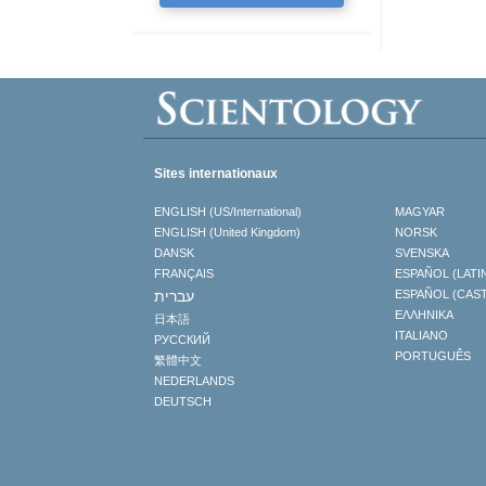
Sites internationaux
ENGLISH (US/International)
MAGYAR
ENGLISH (United Kingdom)
NORSK
DANSK
SVENSKA
FRANÇAIS
ESPAÑOL (LATI
עברית
ESPAÑOL (CAS
ΕΛΛΗΝΙΚA
日本語
ITALIANO
РУССКИЙ
PORTUGUÊS
繁體中文
NEDERLANDS
DEUTSCH