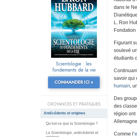
dans le Ne
Dianétique
L. Ron Hub
Fondation 
Figurant su
soulevé un
étudiants 
Scientologie : les
fondements de la vie
Continuant
savoir qui 
COMMANDER ICI »
humain
, u
Des groupe
CROYANCES ET PRATIQUES
des classes
Antécédents et origines
région ont
Allemagne,
Qu’est-ce que la Scientologie ?
La Scientologie, antécédents et
Comme l’
e
origines