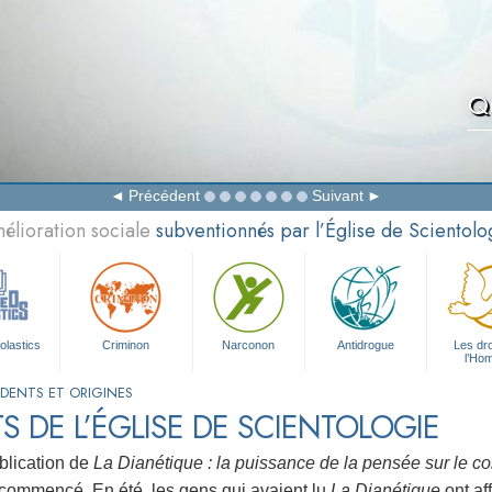
Qu
Précédent
Suivant
élioration sociale
subventionnés par l’Église de Scientolo
olastics
Criminon
Narconon
Antidrogue
Les dro
l’Ho
DENTS ET ORIGINES
S DE L’ÉGLISE DE SCIENTOLOGIE
blication de
La Dianétique : la puissance de la pensée sur le co
 commencé. En été, les gens qui avaient lu
La Dianétique
ont af