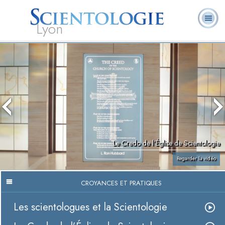
Lyon
Qu’est-ce que la
Ministres
Foire aux
L. Ron Hubbard
Livres
Scientologie ?
volontaires
questions
Le Credo de l’Église de Scientologie
Regarder la vidéo
CROYANCES ET PRATIQUES
Les scientologues et la Scientologie