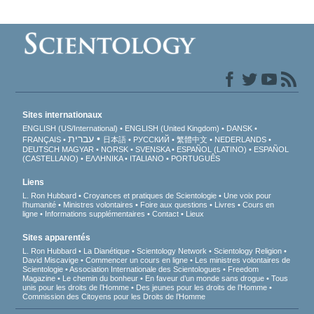
Sites internationaux
ENGLISH (US/International)
ENGLISH (United Kingdom)
DANSK
עברית
FRANÇAIS
日本語
РУССКИЙ
繁體中文
NEDERLANDS
DEUTSCH
MAGYAR
NORSK
SVENSKA
ESPAÑOL (LATINO)
ESPAÑOL
(CASTELLANO)
ΕΛΛΗΝΙΚA
ITALIANO
PORTUGUÊS
Liens
L. Ron Hubbard
Croyances et pratiques de Scientologie
Une voix pour
l’humanité
Ministres volontaires
Foire aux questions
Livres
Cours en
ligne
Informations supplémentaires
Contact
Lieux
Sites apparentés
L. Ron Hubbard
La Dianétique
Scientology Network
Scientology Religion
David Miscavige
Commencer un cours en ligne
Les ministres volontaires de
Scientologie
Association Internationale des Scientologues
Freedom
Magazine
Le chemin du bonheur
En faveur d’un monde sans drogue
Tous
unis pour les droits de l’Homme
Des jeunes pour les droits de l’Homme
Commission des Citoyens pour les Droits de l’Homme