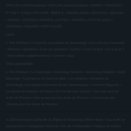
ENGLISH (US/International)
ENGLISH (United Kingdom)
DANSK
FRANÇAIS
עברית
日本語
РУССКИЙ
繁體中文
NEDERLANDS
DEUTSCH
MAGYAR
NORSK
SVENSKA
ESPAÑOL (LATINO)
ESPAÑOL (CASTELLANO)
ΕΛΛΗΝΙΚA
ITALIANO
PORTUGUÊS
Liens
L. Ron Hubbard
Croyances et pratiques de Scientologie
Une voix pour l’humanité
Ministres volontaires
Foire aux questions
Livres
Cours en ligne
Qui suis-je ?
Informations supplémentaires
Contact
Lieux
Sites apparentés
L. Ron Hubbard
La Dianétique
Scientology Network
Scientology Religion
David
Miscavige
Commencer un cours en ligne
Les ministres volontaires de
Scientologie
Association Internationale des Scientologues
Freedom Magazine
Le chemin du bonheur
En faveur d’un monde sans drogue
Tous unis pour les
droits de l’Homme
Des jeunes pour les droits de l’Homme
Commission des
Citoyens pour les Droits de l’Homme
© 2026
Association Spirituelle de l’Église de Scientology Rhône-Alpes.
Tous droits de
reproduction et d’adaptation réservés.
Avis de confidentialité
•
Politique en matière