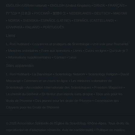
ENGLISH (US/International)
ENGLISH (United Kingdom)
DANSK
FRANÇAIS
עברית
日本語
РУССКИЙ
繁體中文
NEDERLANDS
DEUTSCH
MAGYAR
NORSK
SVENSKA
ESPAÑOL (LATINO)
ESPAÑOL (CASTELLANO)
ΕΛΛΗΝΙΚA
ITALIANO
PORTUGUÊS
Liens
L. Ron Hubbard
Croyances et pratiques de Scientologie
Une voix pour l’humanité
Ministres volontaires
Foire aux questions
Livres
Cours en ligne
Qui suis-je ?
Informations supplémentaires
Contact
Lieux
Sites apparentés
L. Ron Hubbard
La Dianétique
Scientology Network
Scientology Religion
David
Miscavige
Commencer un cours en ligne
Les ministres volontaires de
Scientologie
Association Internationale des Scientologues
Freedom Magazine
Le chemin du bonheur
En faveur d’un monde sans drogue
Tous unis pour les
droits de l’Homme
Des jeunes pour les droits de l’Homme
Commission des
Citoyens pour les Droits de l’Homme
© 2026
Association Spirituelle de l’Église de Scientology Rhône-Alpes.
Tous droits de
reproduction et d’adaptation réservés.
Avis de confidentialité
•
Politique en matière