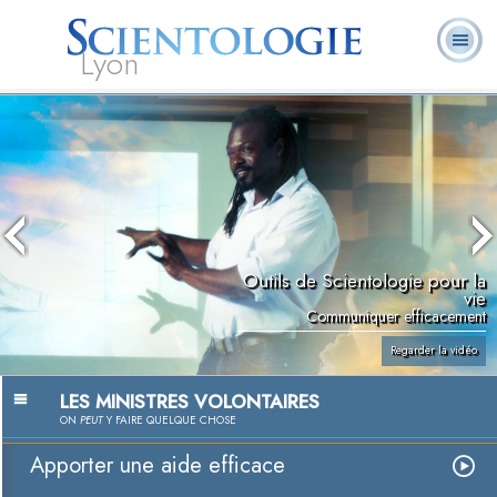
Lyon
Qu’est-ce que la
Ministres
Foire aux
L. Ron Hubbard
Livres
Scientologie ?
volontaires
questions
Outils de Scientologie pour la
vie
Communiquer efficacement
Regarder la vidéo
LES MINISTRES VOLONTAIRES
ON
PEUT
Y FAIRE QUELQUE CHOSE
Apporter une aide efficace