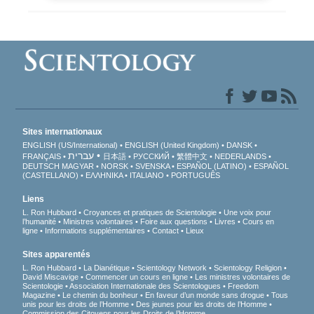
Sites internationaux
ENGLISH (US/International)
ENGLISH (United Kingdom)
DANSK
עברית
FRANÇAIS
日本語
РУССКИЙ
繁體中文
NEDERLANDS
DEUTSCH
MAGYAR
NORSK
SVENSKA
ESPAÑOL (LATINO)
ESPAÑOL
(CASTELLANO)
ΕΛΛΗΝΙΚA
ITALIANO
PORTUGUÊS
Liens
L. Ron Hubbard
Croyances et pratiques de Scientologie
Une voix pour
l’humanité
Ministres volontaires
Foire aux questions
Livres
Cours en
ligne
Informations supplémentaires
Contact
Lieux
Sites apparentés
L. Ron Hubbard
La Dianétique
Scientology Network
Scientology Religion
David Miscavige
Commencer un cours en ligne
Les ministres volontaires de
Scientologie
Association Internationale des Scientologues
Freedom
Magazine
Le chemin du bonheur
En faveur d’un monde sans drogue
Tous
unis pour les droits de l’Homme
Des jeunes pour les droits de l’Homme
Commission des Citoyens pour les Droits de l’Homme