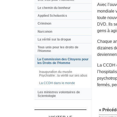
Avec l’ou
Le chemin du bonheur
mondiale v
Applied Scholastics
toute nouv
Criminon
DVD. Ils s
gens à agir
Narconon
La vérité sur la drogue
Chaque ann
Tous unis pour les droits de
dizaines d
l’Homme
deviennen
La Commission des Citoyens pour
les Droits de l’Homme
La CCDH et
l’hospitali
Inauguration du musée
Psychiatrie : la vérité sur ses abus
psychotrop
La CCDH dans le monde
fermés, pe
Les ministres volontaires de
Scientologie
« Précéd