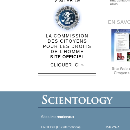
VISITER LE
Inauguration 
abus
EN SAVO
LA COMMISSION
DES CITOYENS
POUR LES DROITS
DE L’HOMME
SITE OFFICIEL
CLIQUER ICI »
Site Web 
Citoyens
Sites internationaux
ENGLISH (US/International)
MAGYAR