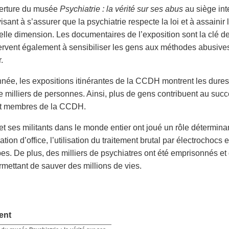
verture du musée
Psychiatrie : la vérité sur ses abus
au siège in
isant à s’assurer que la psychiatrie respecte la loi et à assaini
elle dimension. Les documentaires de l’exposition sont la clé d
ervent également à sensibiliser les gens aux méthodes abusives d
.
ée, les expositions itinérantes de la CCDH montrent les dures 
e milliers de personnes. Ainsi, plus de gens contribuent au suc
t membres de la CCDH.
 ses militants dans le monde entier ont joué un rôle déterminant
sation d’office, l’utilisation du traitement brutal par électrochocs
es. De plus, des milliers de psychiatres ont été emprisonnés et
rmettant de sauver des millions de vies.
ent