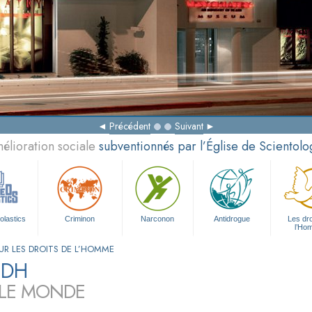
Précédent
Suivant
élioration sociale
subventionnés par l’Église de Scientolo
olastics
Criminon
Narconon
Antidrogue
Les dro
l’Ho
R LES DROITS DE L’HOMME
CDH
 LE MONDE