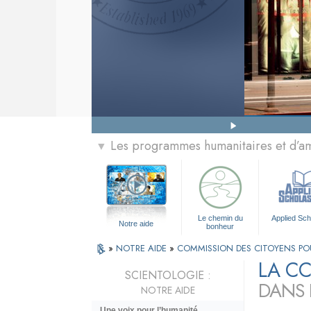
Les programmes humanitaires et d’am
▼
Le chemin du
Applied Sch
Notre aide
bonheur
»
NOTRE AIDE
»
COMMISSION DES CITOYENS POU
LA C
SCIENTOLOGIE :
DANS
NOTRE AIDE
Une voix pour l’humanité