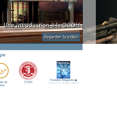
Une introduction à la CCDH
Regarder la vidéo
gie
Freedom Magazine
▶
its de
CCDH
A Voice for Human Rights
mme