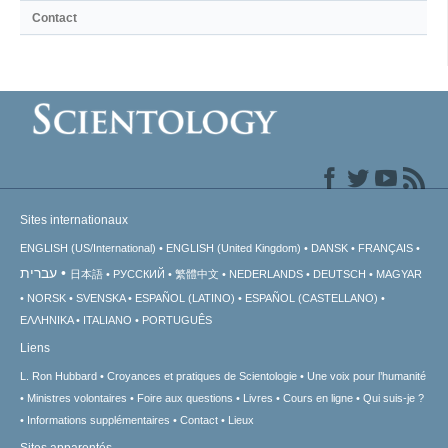
Contact
Sites internationaux
ENGLISH (US/International)
ENGLISH (United Kingdom)
DANSK
FRANÇAIS
עברית
日本語
РУССКИЙ
繁體中文
NEDERLANDS
DEUTSCH
MAGYAR
NORSK
SVENSKA
ESPAÑOL (LATINO)
ESPAÑOL (CASTELLANO)
ΕΛΛΗΝΙΚA
ITALIANO
PORTUGUÊS
Liens
L. Ron Hubbard
Croyances et pratiques de Scientologie
Une voix pour l’humanité
Ministres volontaires
Foire aux questions
Livres
Cours en ligne
Qui suis-je ?
Informations supplémentaires
Contact
Lieux
Sites apparentés